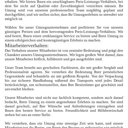
erhalten. Wir bieten Ihnen ein unschlagbares Preis-Leistungs-Verhältnis, bei 
dem Sie nicht auf Qualität oder Zuverlässigkeit verzichten müssen. Ihr 
Umzug wird von unserem professionellen Team sorgfältig geplant und 
durchgeführt, und wir stellen sicher, dass Ihr Umzugserlebnis so stressfrei wie 
möglich ist.

Wählen Sie unser Umzugsunternehmen und profitieren Sie von unseren 
günstigen Preisen und dem hervorragenden Preis-Leistungs-Verhältnis. Wir 
sind bereit, Ihnen einen erstklassigen Service zu bieten und Ihren Umzug zu 
einem erfolgreichen und kostengünstigen Erlebnis zu machen.
Mitarbeiterverhalten: 
Das Verhalten unserer Mitarbeiter ist von zentraler Bedeutung und prägt den 
Charakter unseres Umzugsunternehmens. Wir legen großen Wert darauf, dass 
unsere Mitarbeiter höflich, hilfsbereit und gut ausgebildet sind.

Unser Team besteht aus geschulten Fachleuten, die mit großer Sorgfalt und 
Professionalität agieren. Sie verstehen die Bedeutung Ihrer persönlichen 
Gegenstände und behandeln sie mit größtem Respekt. Von der Verpackung 
bis zur sicheren Handhabung während des Transports wird jedes Detail 
berücksichtigt, um sicherzustellen, dass Ihre Besitztümer gut geschützt und 
unversehrt bleiben.

Unsere Mitarbeiter sind nicht nur fachlich kompetent, sondern auch darauf 
bedacht, Ihren Umzug zu einem angenehmen Erlebnis zu machen. Sie sind 
darauf geschult, auf Ihre Wünsche und Anforderungen einzugehen und 
Ihnen den besten Service zu bieten. Freundlichkeit und Hilfsbereitschaft 
stehen bei uns an erster Stelle.

Wir verstehen, dass ein Umzug eine stressige Zeit sein kann, und unsere 
Mitarbeiter tun ihr Bestes, um Ihnen den Prozess so reibungslos wie möglich 