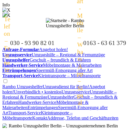
Info
030 - 93 90 82 01
0163 - 63 61 379
Anfrage-Formular
Angebot holen!
Umzugsservice
Umzugshilfe – Regional & Fernumzüge
Umzugshelfer
Geschult – freundlich & Erfahren
Handwerker-Service
Möbelmontage & Malerarbeiten
Entrümpelungen
Sperrmüll-Entsorgung aller Art
Transport-Service
Kleintransporte – Möbeltransporte
Rambo Umzugshelfer
Umzugsdienst für Berlin!
Angebot
holen!
Unverbindlich • kostenlos
Umzugsservice
Umzugshilfe –
Regional & Fernumzüge
Umzugshelfer
Geschult – freundlich &
Erfahren
Handwerker-Service
Möbelmontage &
Malerarbeiten
Entrümpelungen
Sperrmüll-Entsorgung aller
Art
Transport-Service
Kleintransporte –
Möbeltransporte
Kontakt
Addresse, Telefon und Geschäftszeiten