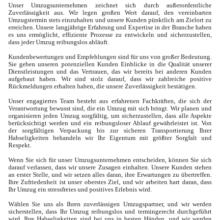
Unser Umzugsunternehmen zeichnet sich durch außerordentliche 
Zuverlässigkeit aus. Wir legen großen Wert darauf, den vereinbarten 
Umzugstermin stets einzuhalten und unsere Kunden pünktlich am Zielort zu 
erreichen. Unsere langjährige Erfahrung und Expertise in der Branche haben 
es uns ermöglicht, effiziente Prozesse zu entwickeln und sicherzustellen, 
dass jeder Umzug reibungslos abläuft.

Kundenbewertungen und Empfehlungen sind für uns von großer Bedeutung. 
Sie geben unseren potenziellen Kunden Einblicke in die Qualität unserer 
Dienstleistungen und das Vertrauen, das wir bereits bei anderen Kunden 
aufgebaut haben. Wir sind stolz darauf, dass wir zahlreiche positive 
Rückmeldungen erhalten haben, die unsere Zuverlässigkeit bestätigen.

Unser engagiertes Team besteht aus erfahrenen Fachkräften, die sich der 
Verantwortung bewusst sind, die ein Umzug mit sich bringt. Wir planen und 
organisieren jeden Umzug sorgfältig, um sicherzustellen, dass alle Aspekte 
berücksichtigt werden und ein reibungsloser Ablauf gewährleistet ist. Von 
der sorgfältigen Verpackung bis zur sicheren Transportierung Ihrer 
Habseligkeiten behandeln wir Ihr Eigentum mit größter Sorgfalt und 
Respekt.

Wenn Sie sich für unser Umzugsunternehmen entscheiden, können Sie sich 
darauf verlassen, dass wir unsere Zusagen einhalten. Unsere Kunden stehen 
an erster Stelle, und wir setzen alles daran, ihre Erwartungen zu übertreffen. 
Ihre Zufriedenheit ist unser oberstes Ziel, und wir arbeiten hart daran, dass 
Ihr Umzug ein stressfreies und positives Erlebnis wird.

Wählen Sie uns als Ihren zuverlässigen Umzugspartner, und wir werden 
sicherstellen, dass Ihr Umzug reibungslos und termingerecht durchgeführt 
wird. Ihre Habseligkeiten sind bei uns in besten Händen, und wir werden 