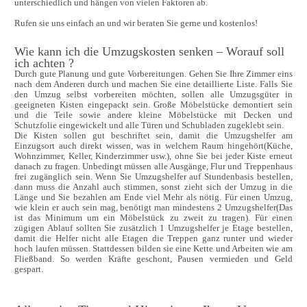
unterschiedlich und hängen von vielen Faktoren ab. 

Rufen sie uns einfach an und wir beraten Sie gerne und kostenlos!
Wie kann ich die Umzugskosten senken – Worauf soll 
ich achten ?
Durch gute Planung und gute Vorbereitungen. Gehen Sie Ihre Zimmer eins 
nach dem Anderen durch und machen Sie eine detaillierte Liste. Falls Sie 
den Umzug selbst vorbereiten möchten, sollen alle Umzugsgüter in 
geeigneten Kisten eingepackt sein. Große Möbelstücke demontiert sein 
und die Teile sowie andere kleine Möbelstücke mit Decken und 
Schutzfolie eingewickelt und alle Türen und Schubladen zugeklebt sein. 

Die Kisten sollen gut beschriftet sein, damit die Umzugshelfer am 
Einzugsort auch direkt wissen, was in welchem Raum hingehört(Küche, 
Wohnzimmer, Keller, Kinderzimmer usw.), ohne Sie bei jeder Kiste erneut 
danach zu fragen. Unbedingt müssen alle Ausgänge, Flur und Treppenhaus 
frei zugänglich sein. Wenn Sie Umzugshelfer auf Stundenbasis bestellen, 
dann muss die Anzahl auch stimmen, sonst zieht sich der Umzug in die 
Länge und Sie bezahlen am Ende viel Mehr als nötig. Für einen Umzug, 
wie klein er auch sein mag, benötigt man mindestens 2 Umzugshelfer(Das 
ist das Minimum um ein Möbelstück zu zweit zu tragen). Für einen 
zügigen Ablauf sollten Sie zusätzlich 1 Umzugshelfer je Etage bestellen, 
damit die Helfer nicht alle Etagen die Treppen ganz runter und wieder 
hoch laufen müssen. Stattdessen bilden sie eine Kette und Arbeiten wie am 
Fließband. So werden Kräfte geschont, Pausen vermieden und Geld 
gespart.