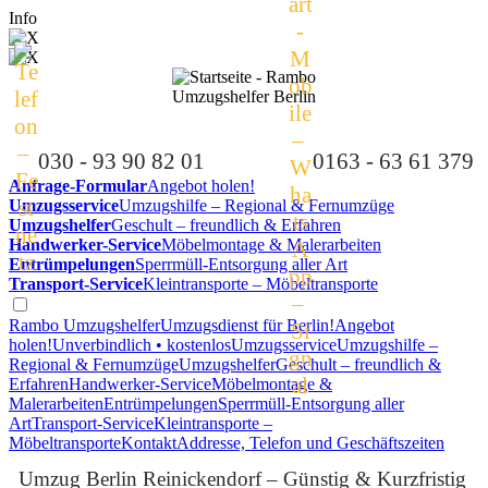
Info
030 - 93 90 82 01
0163 - 63 61 379
Anfrage-Formular
Angebot holen!
Umzugsservice
Umzugshilfe – Regional & Fernumzüge
Umzugshelfer
Geschult – freundlich & Erfahren
Handwerker-Service
Möbelmontage & Malerarbeiten
Entrümpelungen
Sperrmüll-Entsorgung aller Art
Transport-Service
Kleintransporte – Möbeltransporte
Rambo Umzugshelfer
Umzugsdienst für Berlin!
Angebot
holen!
Unverbindlich • kostenlos
Umzugsservice
Umzugshilfe –
Regional & Fernumzüge
Umzugshelfer
Geschult – freundlich &
Erfahren
Handwerker-Service
Möbelmontage &
Malerarbeiten
Entrümpelungen
Sperrmüll-Entsorgung aller
Art
Transport-Service
Kleintransporte –
Möbeltransporte
Kontakt
Addresse, Telefon und Geschäftszeiten
Umzug Berlin Reinickendorf – Günstig & Kurzfristig 