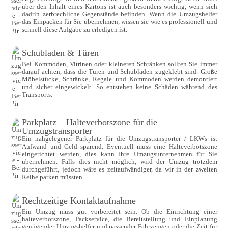
über den Inhalt eines Kartons ist auch besonders wichtig, wenn sich 
dadrin zerbrechliche Gegenstände befinden. Wenn die Umzugshelfer 
das Einpacken für Sie übernehmen, wissen sie wie es professionell und 
schnell diese Aufgabe zu erledigen ist.
Schubladen & Türen
Bei Kommoden, Vitrinen oder kleineren Schränken sollten Sie immer 
darauf achten, dass die Türen und Schubladen zugeklebt sind. Große 
Möbelstücke, Schränke, Regale und Kommoden werden demontiert 
und sicher eingewickelt. So entstehen keine Schäden während des 
Transports.
Parkplatz – Halteverbotszone für die 
Umzugstransporter
Ein nahgelegener Parkplatz für die Umzugstransporter / LKWs ist 
Aufwand und Geld sparend. Eventuell muss eine Halteverbotszone 
eingerichtet werden, dies kann Ihre Umzugsunternehmen für Sie 
übernehmen. Falls dies nicht möglich, wird der Umzug trotzdem 
durchgeführt, jedoch wäre es zeitaufwändiger, da wir in der zweiten 
Reihe parken müssten.
Rechtzeitige Kontaktaufnahme
Ein Umzug muss gut vorbereitet sein. Ob die Einrichtung einer 
halteverbotszone, Packservice, die Bereitstellung und Einplanung 
genügender Umzugshelfer und passender Fahrzeugen oder die Zeit für 