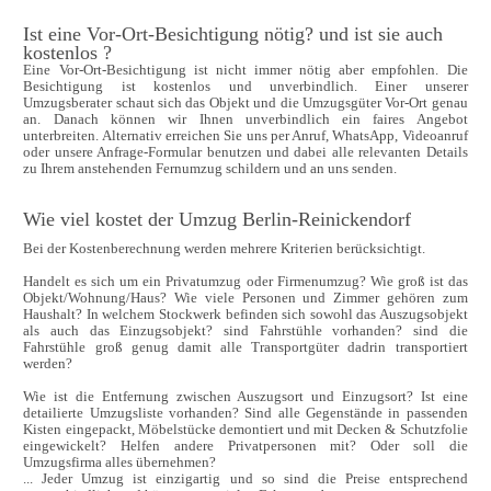
Ist eine Vor-Ort-Besichtigung nötig? und ist sie auch 
kostenlos ?
Eine Vor-Ort-Besichtigung ist nicht immer nötig aber empfohlen. Die 
Besichtigung ist kostenlos und unverbindlich. Einer unserer 
Umzugsberater schaut sich das Objekt und die Umzugsgüter Vor-Ort genau 
an. Danach können wir Ihnen unverbindlich ein faires Angebot 
unterbreiten. Alternativ erreichen Sie uns per Anruf, WhatsApp, Videoanruf 
oder unsere Anfrage-Formular benutzen und dabei alle relevanten Details 
zu Ihrem anstehenden Fernumzug schildern und an uns senden.
Wie viel kostet der Umzug Berlin-Reinickendorf
Bei der Kostenberechnung werden mehrere Kriterien berücksichtigt. 

Handelt es sich um ein Privatumzug oder Firmenumzug? Wie groß ist das 
Objekt/Wohnung/Haus? Wie viele Personen und Zimmer gehören zum 
Haushalt? In welchem Stockwerk befinden sich sowohl das Auszugsobjekt 
als auch das Einzugsobjekt? sind Fahrstühle vorhanden? sind die 
Fahrstühle groß genug damit alle Transportgüter dadrin transportiert 
werden? 

Wie ist die Entfernung zwischen Auszugsort und Einzugsort? Ist eine 
detailierte Umzugsliste vorhanden? Sind alle Gegenstände in passenden 
Kisten eingepackt, Möbelstücke demontiert und mit Decken & Schutzfolie 
eingewickelt? Helfen andere Privatpersonen mit? Oder soll die 
Umzugsfirma alles übernehmen? 

... Jeder Umzug ist einzigartig und so sind die Preise entsprechend 