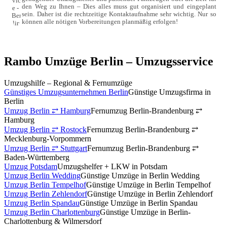
den Weg zu Ihnen – Dies alles muss gut organisiert und eingeplant 
sein. Daher ist die rechtzeitige Kontaktaufnahme sehr wichtig. Nur so 
können alle nötigen Vorbereitungen planmäßig erfolgen!
Rambo Umzüge Berlin – Umzugsservice
Umzugshilfe – Regional & Fernumzüge
Günstiges Umzugsunternehmen Berlin
Günstige Umzugsfirma in
Berlin
Umzug Berlin ⥂ Hamburg
Fernumzug Berlin-Brandenburg ⥂
Hamburg
Umzug Berlin ⥂ Rostock
Fernumzug Berlin-Brandenburg ⥂
Mecklenburg-Vorpommern
Umzug Berlin ⥂ Stuttgart
Fernumzug Berlin-Brandenburg ⥂
Baden-Württemberg
Umzug Potsdam
Umzugshelfer + LKW in Potsdam
Umzug Berlin Wedding
Günstige Umzüge in Berlin Wedding
Umzug Berlin Tempelhof
Günstige Umzüge in Berlin Tempelhof
Umzug Berlin Zehlendorf
Günstige Umzüge in Berlin Zehlendorf
Umzug Berlin Spandau
Günstige Umzüge in Berlin Spandau
Umzug Berlin Charlottenburg
Günstige Umzüge in Berlin-
Charlottenburg & Wilmersdorf